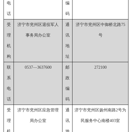
电
编
话
码
受
济宁市兖州区退役军人
通
济宁市兖州区中御桥北路
75
理
事务局办公室
讯
号
机
地
构
址
联
0537
—
3637600
邮
272100
系
政
电
编
话
码
受
济宁市兖州区应急管理
通
济宁市兖州区扬州南路
2号为
理
局办公室
讯
民服务中心
南楼
403
室
机
地