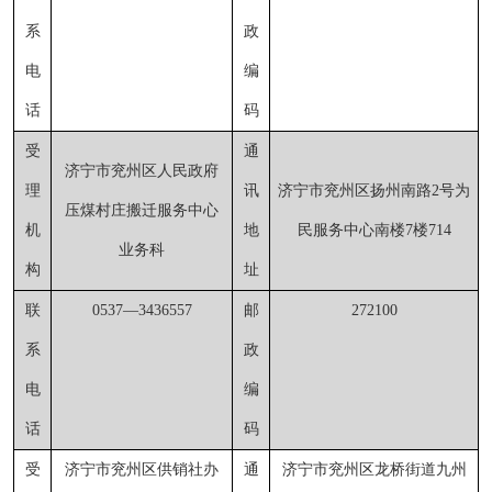
系
政
电
编
话
码
受
通
济宁市兖州区人民政府
理
讯
济宁市兖州区扬州南路
2号为
压煤村庄搬迁服务中心
机
地
民服务中心南楼7楼714
业务科
构
址
联
0537
—
3436557
邮
272100
系
政
电
编
话
码
受
济宁市兖州区供销社办
通
济宁市兖州区龙桥街道九州