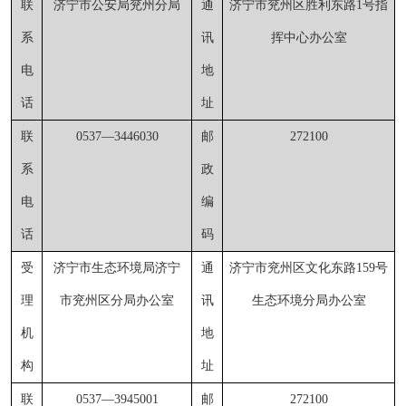
联
济宁市公安局兖州分局
通
济宁市兖州区胜利东路
1号指
系
讯
挥中心办公室
电
地
话
址
联
0537
—3446
030
邮
272100
系
政
电
编
话
码
受
济宁市生态环境局济宁
通
济宁市兖州区文化东路
159号
理
市兖州区分局办公室
讯
生态环境分局办公室
机
地
构
址
联
0537
—
3945001
邮
272100