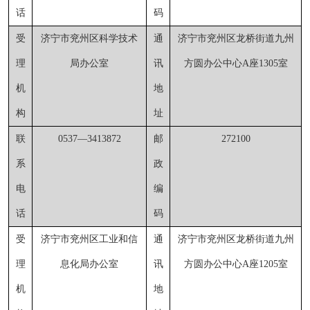
话
码
受
济宁市兖州区科学技术
通
济宁市兖州区龙桥街道九州
理
局
办公室
讯
方圆办公中心
A座1305室
机
地
构
址
联
0537
—
3413872
邮
272100
系
政
电
编
话
码
受
济宁市兖州区工业和信
通
济宁市兖州区龙桥街道九州
理
息化局
办公室
讯
方圆办公中心
A座1205室
机
地