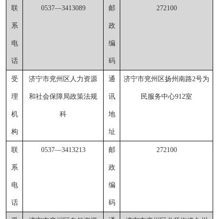
联
0537
—
3413089
邮
272100
系
政
电
编
话
码
受
济宁市兖州区人力资源
通
济宁市兖州区扬州南路
2号为
理
和社会保障局
政策法规
讯
民服务中心91
2
室
机
科
地
构
址
联
0537
—
3413213
邮
272100
系
政
电
编
话
码