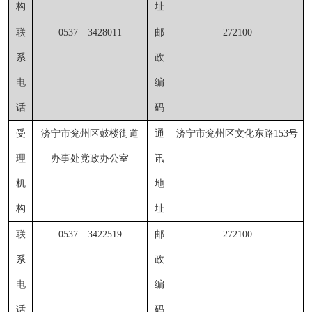
构
址
联
0537
—
3428011
邮
272100
系
政
电
编
话
码
受
济宁市兖州区鼓楼街道
通
济宁市兖州区文化东路
153号
理
办事处党政办公室
讯
机
地
构
址
联
0537
—
3422519
邮
272100
系
政
电
编
话
码