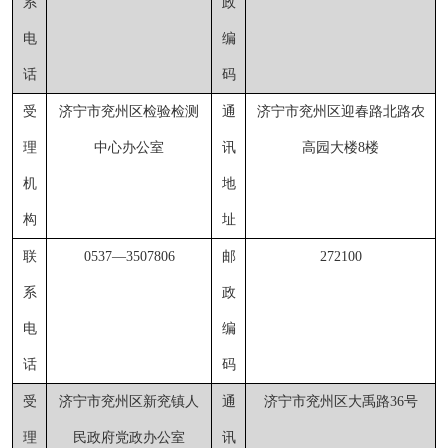
系
政
电
编
话
码
受
济宁市兖州区检验检测
通
济宁市兖州区迎春路北路农
理
中心办公室
讯
高园大楼
8楼
机
地
构
址
联
0537
—
3507806
邮
272100
系
政
电
编
话
码
受
济宁市兖州区新兖镇人
通
济宁市兖州区大禹路
36号
理
民政府党政办公室
讯