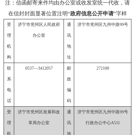
注：信函邮寄来件均由办公室或收发室统一代收，请
在信封封面显著位置注明“
政府信息公开申请
”字样
受
济宁市兖州区人民政府
通
济宁市兖州区九州中路
99号
理
办公室
讯
机
地
构
址
联
0537—3412057
邮
272100
系
政
电
编
话
码
受
济宁市兖州区发展和改
通
济宁市兖州区九州中路
99号
理
革局办公室
讯
行政办公中心
A511
机
地