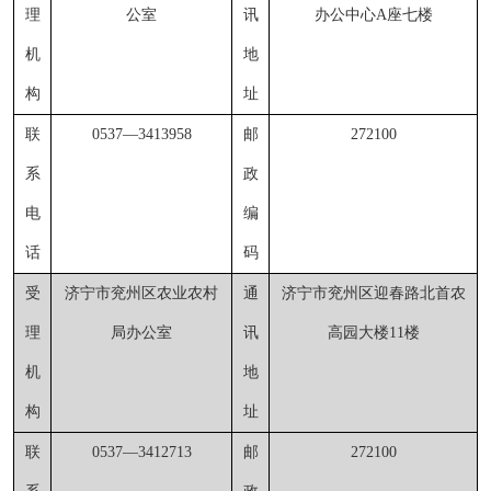
理
公室
讯
办公中心
A座七楼
机
地
构
址
联
0537
—
341
3958
邮
272100
系
政
电
编
话
码
受
济宁市兖州区农业农村
通
济宁市兖州区迎春路北首农
理
局
办公室
讯
高园大楼
11楼
机
地
构
址
联
0537
—
3412713
邮
272100