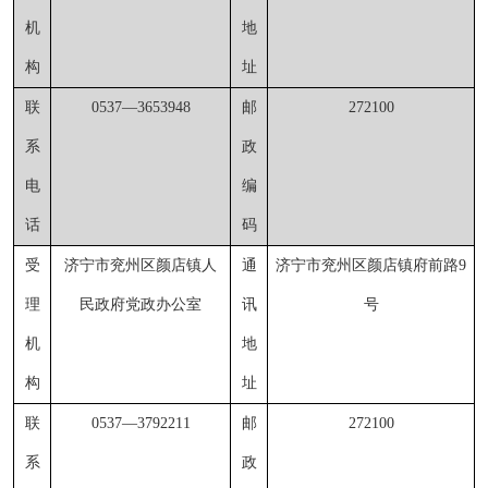
机
地
构
址
联
0537—3653948
邮
272100
系
政
电
编
话
码
受
济宁市兖州区颜店镇人
通
济宁市兖州区颜店镇府前路
9
理
民政府党政办公室
讯
号
机
地
构
址
联
0537
—
3792211
邮
272100
系
政