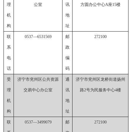
理
公室
讯
方圆办公中心
A座15楼
机
地
构
址
联
0537
—
6531569
邮
272100
系
政
电
编
话
码
受
济宁市兖州区公共资源
通
济宁市兖州区龙桥街道扬州
理
交易中心办公室
讯
路
2号为民服务中心4楼
机
地
构
址
联
0537
—
3499079
邮
272100