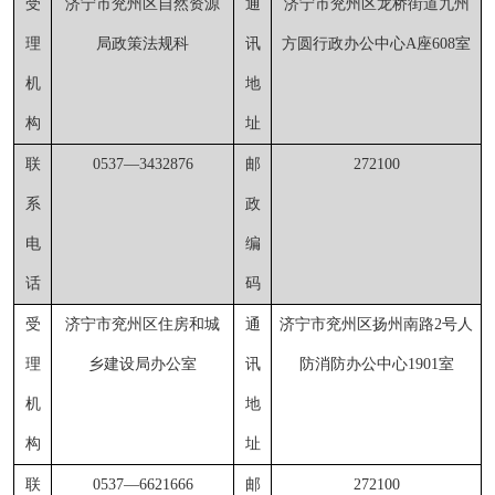
受
济宁市兖州区自然资源
通
济宁市兖州区龙桥街道九州
理
局
政策法规科
讯
方圆行政办公中心
A座608室
机
地
构
址
联
0537
—
3432876
邮
272100
系
政
电
编
话
码
受
济宁市兖州区
住房和城
通
济宁市兖州区扬州南路
2号人
理
乡建设局
办公室
讯
防消防办公中心1901室
机
地
构
址
联
0537
—
6621666
邮
272100