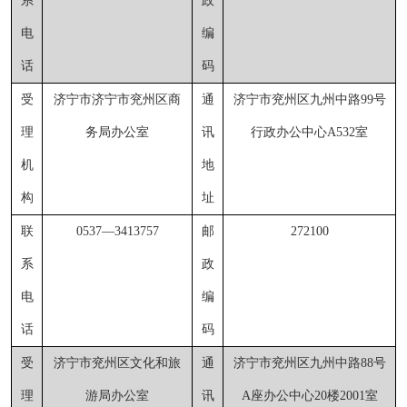
系
政
电
编
话
码
受
济宁市济宁市兖州区商
通
济宁市兖州区九州中路
99号
理
务局办公室
讯
行政办公中心A532室
机
地
构
址
联
0537
—
3413757
邮
272100
系
政
电
编
话
码
受
济宁市兖州区文化和旅
通
济宁市兖州区九州中路
88号
理
游局办公室
讯
A座办公中心20楼200
1
室