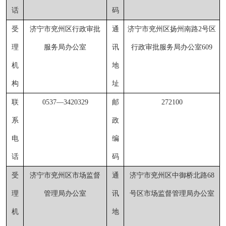
话
码
受
济宁市兖州区行政审批
通
济宁市兖州区扬州南路
2号区
理
服务局办公室
讯
行政审批服务局办公室609
机
地
构
址
联
0537
—
3420329
邮
272100
系
政
电
编
话
码
受
济宁市兖州区市场监督
通
济宁市兖州区中御桥
北
路
68
理
管理局办公室
讯
号区市场监督管理局办公室
机
地