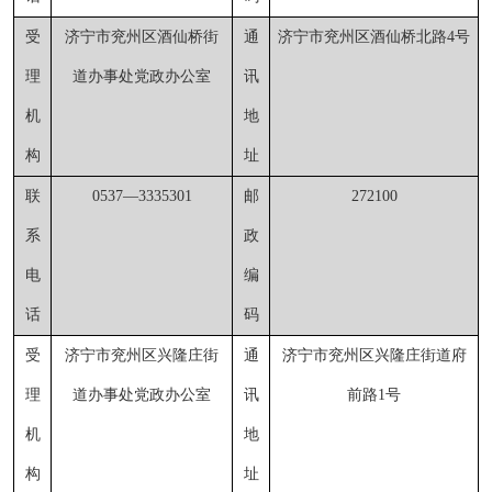
受
济宁市兖州区酒仙桥街
通
济宁市兖州区酒仙桥北路
4号
理
道办事处党政办公室
讯
机
地
构
址
联
0537
—
3335301
邮
272100
系
政
电
编
话
码
受
济宁市兖州区兴隆庄街
通
济宁市兖州区兴隆庄街道府
理
道办事处
党政办公室
讯
前路1号
机
地
构
址