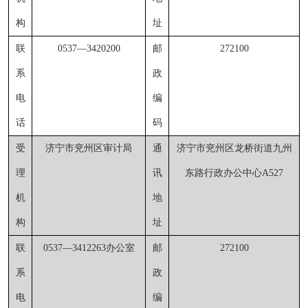
构
址
联
0537
—
3420200
邮
272100
系
政
电
编
话
码
受
济宁市兖州区审计局
通
济宁市兖州区龙桥街道九州
理
讯
东路行政办公中心
A527
机
地
构
址
联
0537
—
3412263
办公室
邮
272100
系
政
电
编