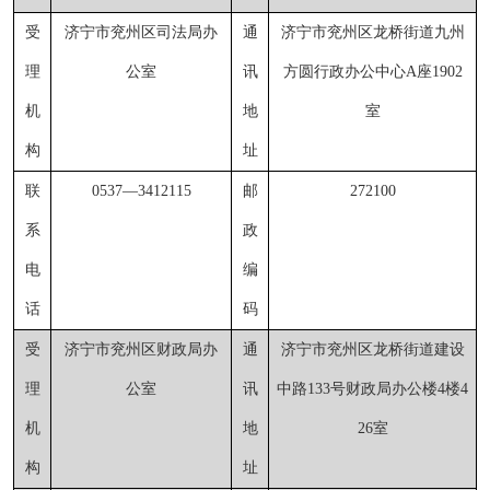
受
济宁市兖州区司法局办
通
济宁市兖州区龙桥街道九州
理
公室
讯
方圆行政办公中心
A座1902
机
地
室
构
址
联
0537
—
3412115
邮
272100
系
政
电
编
话
码
受
济宁市兖州区财政局
办
通
济宁市兖州区龙桥街道建设
理
公室
讯
中路
133号财政局办公楼4楼4
机
地
26室
构
址