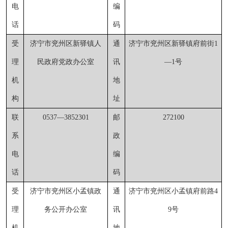
电
编
话
码
受
济宁市兖州区新驿镇人
通
济宁市兖州区新驿镇府前街
1
理
民政府党政办公室
讯
—
1号
机
地
构
址
联
0537
—
3852301
邮
272100
系
政
电
编
话
码
受
济宁市兖州区
小孟镇政
通
济宁市兖州区小孟镇府前路
4
理
务公开办公室
讯
9号
机
地