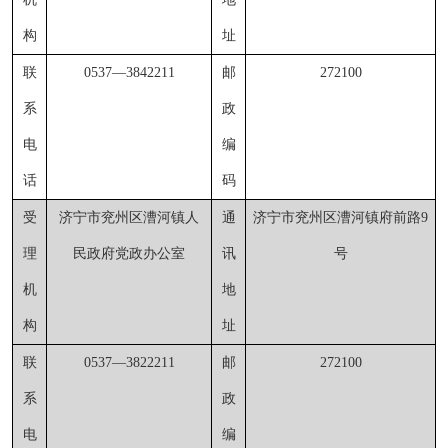
构
址
联
0537
—
3842211
邮
272100
系
政
电
编
话
码
受
济宁市兖州区漕河镇人
通
济宁市兖州区漕河镇府前路
9
理
民政府党政办公室
讯
号
机
地
构
址
联
0537
—
3822211
邮
272100
系
政
电
编