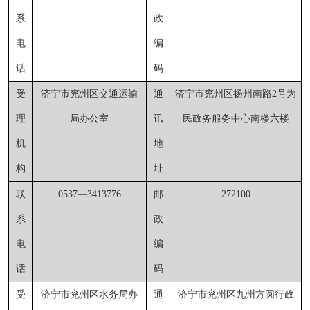
系
政
电
编
话
码
受
济宁市兖州区交通运输
通
济宁市兖州区扬州南路
2号为
理
局办公室
讯
民政务服务中心南楼六楼
机
地
构
址
联
0537—3413776
邮
272100
系
政
电
编
话
码
受
济宁市兖州区水务局办
通
济宁市兖州区九州方圆行政