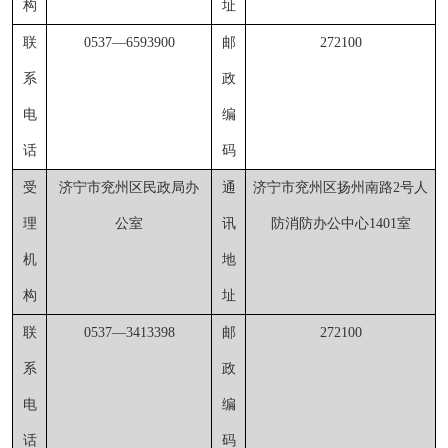
构
址
联
0537
—
6593900
邮
272100
系
政
电
编
话
码
受
济宁市兖州区民政局
办
通
济宁市兖州区扬州南路
2号人
理
公室
讯
防消防办公中心1401室
机
地
构
址
联
0537
—
3413398
邮
272100
系
政
电
编
话
码