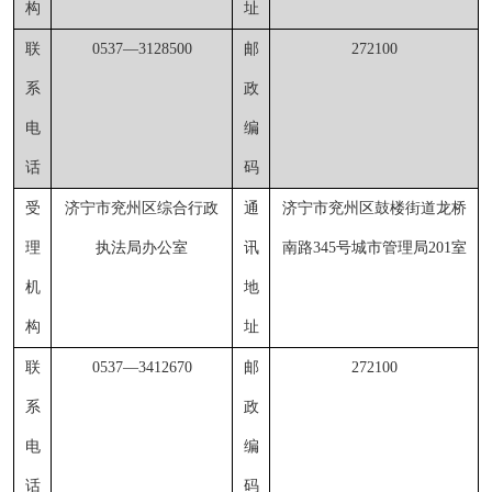
构
址
联
0537
—
3128500
邮
272100
系
政
电
编
话
码
受
济宁市兖州区综合行政
通
济宁市兖州区鼓楼街道
龙
桥
理
执法局
办公室
讯
南路
345
号城市管理局
201室
机
地
构
址
联
0537
—
3412670
邮
272100
系
政
电
编
话
码