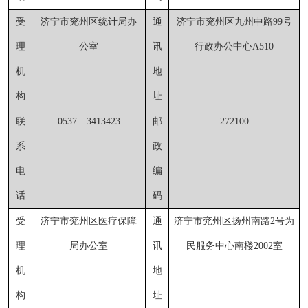
受
济宁市兖州区统计局办
通
济宁市兖州区九州中路
99号
理
公室
讯
行政办公中心A510
机
地
构
址
联
0537
—
3413423
邮
272100
系
政
电
编
话
码
受
济宁市兖州区医疗保障
通
济宁市兖州区扬州南路
2号为
理
局办公室
讯
民服务中心南楼2002室
机
地
构
址