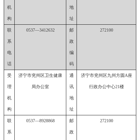
机
地
构
址
联
0537
—
3412632
邮
272100
系
政
电
编
话
码
受
济宁市兖州区卫生健康
通
济宁市兖州区九州方圆
A座
理
局办公室
讯
行政办公中心21楼
机
地
构
址
联
0537—8928868
邮
272100
系
政