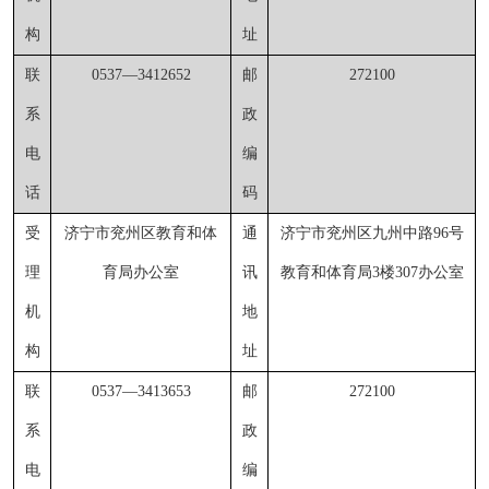
构
址
联
0537
—
3412652
邮
272100
系
政
电
编
话
码
受
济宁市兖州区教育和体
通
济宁市兖州区九州中路
96号
理
育局办公室
讯
教育和体育局3楼307办公室
机
地
构
址
联
0537
—
3413653
邮
272100
系
政
电
编