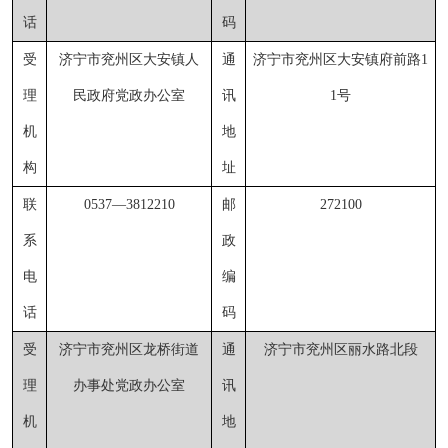
话
码
受
济宁市兖州区大安镇人
通
济宁市兖州区大安镇府前路
1
理
民政府党政办公室
讯
1号
机
地
构
址
联
0537
—
3812210
邮
272100
系
政
电
编
话
码
受
济宁市兖州区龙桥街道
通
济宁市兖州区丽水路北段
理
办事处党政办公室
讯
机
地