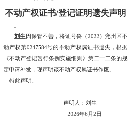
不动产权证书
/
登记证明遗失声明
刘生
因保管不善，
将证号
鲁（
2022
）兖州区不
动产权第
0247584
号
的不动产权属证书遗失，根据
《不动产登记暂行条例实施细则》第二十二条的
规
定申请补发，现声明该
不动产权属证书
作废。
特此声明。
声明人：
刘生
20
26
年
6
月
2
日