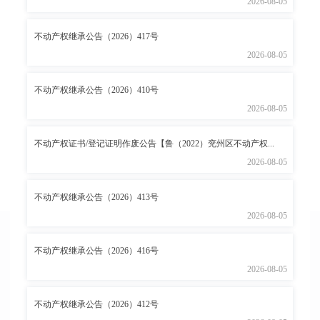
2026-08-05
不动产权继承公告（2026）417号
2026-08-05
不动产权继承公告（2026）410号
2026-08-05
不动产权证书/登记证明作废公告【鲁（2022）兖州区不动产权...
2026-08-05
不动产权继承公告（2026）413号
2026-08-05
不动产权继承公告（2026）416号
2026-08-05
不动产权继承公告（2026）412号