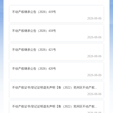
不动产权继承公告（2026）419号
2026-08-06
不动产权继承公告（2026）418号
2026-08-06
不动产权继承公告（2026）421号
2026-08-06
不动产权继承公告（2026）420号
2026-08-06
不动产权证书/登记证明遗失声明【鲁（2022）兖州区不动产权...
2026-08-06
不动产权证书/登记证明遗失声明【鲁（2022）兖州区不动产权...
2026-08-06