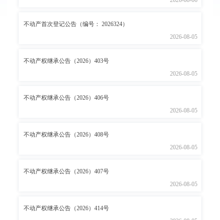
不动产首次登记公告（编号： 2026324）
2026-08-05
不动产权继承公告（2026）403号
2026-08-05
不动产权继承公告（2026）406号
2026-08-05
不动产权继承公告（2026）408号
2026-08-05
不动产权继承公告（2026）407号
2026-08-05
不动产权继承公告（2026）414号