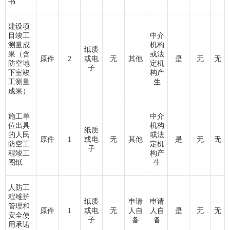
书
建设项
目竣工
中介
测量成
机构
纸质
果（含
或法
原件
2
或电
无
其他
是
无
无
防空地
定机
子
下室竣
构产
工测量
生
成果）
施工单
中介
位出具
机构
纸质
的人民
或法
原件
1
或电
无
其他
是
无
无
防空工
定机
子
程竣工
构产
图纸
生
人防工
程维护
纸质
申请
申请
管理和
原件
1
或电
无
人自
人自
是
无
无
安全使
子
备
备
用承诺