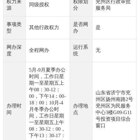
权力来
权限划
兖州区行政审批
同级授权
源
分
服务局
事项类
是否网
其他行政权力
是
型
办
网办深
运行系
全程网办
无
度
统
5月-9月夏季办公
时间，工作日星
期一至星期五上
午08：30-12：
山东省济宁市兖
00，下午14：00-
州区扬州南路2号
18：00；10月-4
办理时
办理地
兖州区为民服务
月冬季办公时
间
点
中心3楼G09-G11
间，工作日星期
号投资项目综合
一至星期五上午
窗口
08：30-12：00，
下午13：30-17：