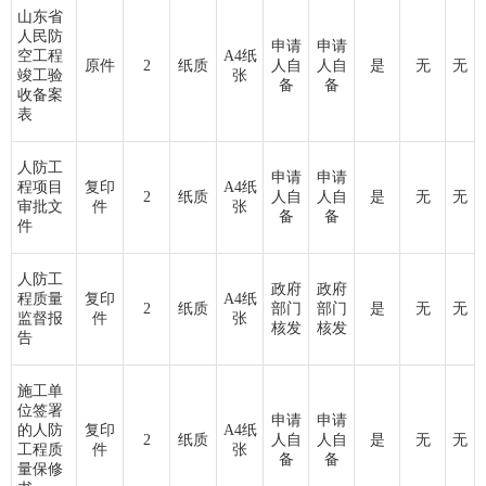
山东省
人民防
申请
申请
空工程
A4纸
原件
2
纸质
人自
人自
是
无
无
竣工验
张
备
备
收备案
表
人防工
申请
申请
程项目
复印
A4纸
2
纸质
人自
人自
是
无
无
审批文
件
张
备
备
件
人防工
政府
政府
程质量
复印
A4纸
2
纸质
部门
部门
是
无
无
监督报
件
张
核发
核发
告
施工单
位签署
申请
申请
的人防
复印
A4纸
2
纸质
人自
人自
是
无
无
工程质
件
张
备
备
量保修