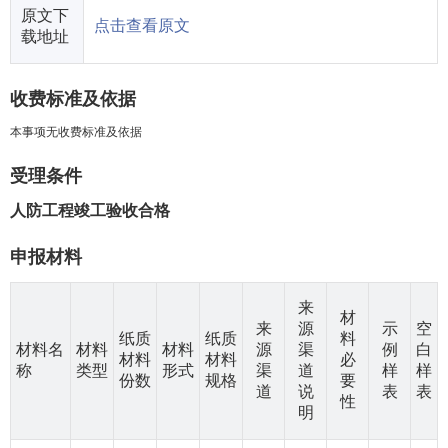
原文下
点击查看原文
载地址
收费标准及依据
本事项无收费标准及依据
受理条件
人防工程竣工验收合格
申报材料
来
材
来
源
示
空
纸质
纸质
料
材料名
材料
材料
源
渠
例
白
材料
材料
必
称
类型
形式
渠
道
样
样
份数
规格
要
道
说
表
表
性
明