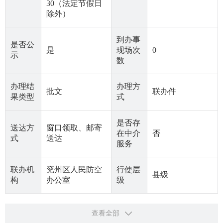
30（法定节假日
除外）
到办事
是否公
是
现场次
0
示
数
办理结
办理方
批文
联办件
果类型
式
是否存
送达方
窗口领取、邮寄
在中介
否
式
送达
服务
联办机
兖州区人民防空
行使层
县级
构
办公室
级
查看全部