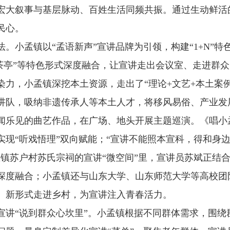
宏大叙事与基层脉动、百姓生活同频共振。通过生动鲜活
民心。
。小孟镇以“孟语新声”宣讲品牌为引领，构建“1+N”特
院茶亭”等特色形式深度融合，让宣讲走出会议室、走进群
染力，小孟镇深挖本土资源，走出了“理论+文艺+本土案
讲队，吸纳非遗传承人等本土人才，将移风易俗、产业发
闻乐见的曲艺作品，在广场、地头开展主题巡演。《唱小
实现“听戏悟理”双向赋能；“宣讲不能照本宣科，得和身
孟镇苏户村苏氏宗祠的宣讲“微空间”里，宣讲员苏斌正结
深度融合；小孟镇还与山东大学、山东师范大学等高校团队
、新形式走进乡村，为宣讲注入青春活力。
宣讲“说到群众心坎里”。小孟镇根据不同群体需求，围绕