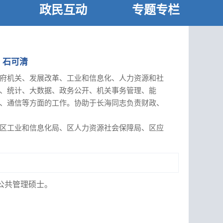
政民互动
专题专栏
：石可清
府机关、发展改革、工业和信息化、人力资源和社
、统计、大数据、政务公开、机关事务管理、能
、通信等方面的工作。协助于长海同志负责财政、
区工业和信息化局、区人力资源社会保障局、区应
事务服务中心、区人民政府压煤村庄搬迁服务中
州调查队、区人武部、区消防救援大队、国网济宁
，公共管理硕士。
建第一责任人的职责。根据分工抓好职责范围内党