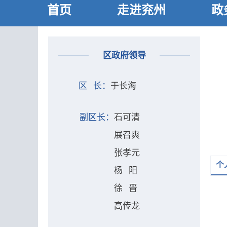
首页
走进兖州
政
区政府领导
区 长：
于长海
副区长：
石可清
展召爽
张孝元
个
杨 阳
徐 晋
高传龙